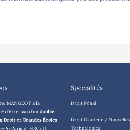
pos
Spécialités
nne MANGEOT a la
Droit Pénal
té d’être issu d’un
double
Droit D’auteur / Nouvelles
n Droit et Grandes Écoles
Technologies
s-Po Paris et HEC). Il