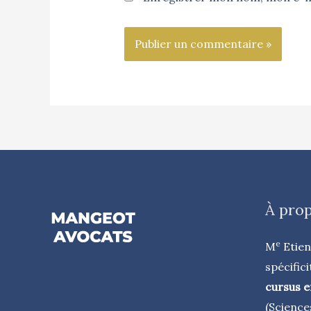
À pro
e
M
Etie
spécifici
cursus e
(Science